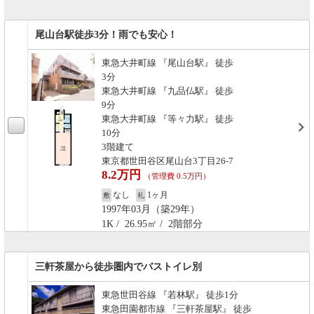
尾山台駅徒歩3分！雨でも安心！
東急大井町線 『尾山台駅』 徒歩
3分
東急大井町線 『九品仏駅』 徒歩
9分
東急大井町線 『等々力駅』 徒歩
10分
3階建て
東京都世田谷区尾山台3丁目26-7
8.2万円
（管理費 0.5万円）
なし
1ヶ月
敷
礼
1997年03月（築29年）
1K / 26.95㎡ / 2階部分
三軒茶屋から徒歩圏内でバストイレ別
東急世田谷線 『若林駅』 徒歩1分
東急田園都市線 『三軒茶屋駅』 徒歩