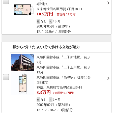
4階建て
東京都世田谷区用賀3丁目18-11
10.5万円
（管理費 0.8万円）
なし
1ヶ月
敷
礼
2007年05月（築19年）
1R / 29.9㎡ / 3階部分
駅から2分！たぶん1分で歩ける立地が魅力
東急田園都市線 『二子新地駅』 徒歩
2分
東急田園都市線 『二子玉川駅』 徒歩
13分
東急田園都市線 『高津駅』 徒歩10分
5階建て
神奈川県川崎市高津区瀬田6-18
8.3万円
（管理費 0.6万円）
なし
1ヶ月
敷
礼
2002年02月（築24年）
1K / 25.28㎡ / 1階部分