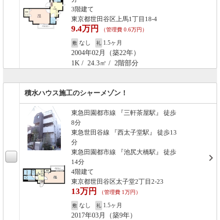
3階建て
東京都世田谷区上馬1丁目18-4
9.4万円
（管理費 0.6万円）
なし
1.5ヶ月
敷
礼
2004年02月（築22年）
1K / 24.3㎡ / 2階部分
積水ハウス施工のシャーメゾン！
東急田園都市線 『三軒茶屋駅』 徒歩
8分
東急世田谷線 『西太子堂駅』 徒歩13
分
東急田園都市線 『池尻大橋駅』 徒歩
14分
4階建て
東京都世田谷区太子堂2丁目2-23
13万円
（管理費 1万円）
なし
1.5ヶ月
敷
礼
2017年03月（築9年）