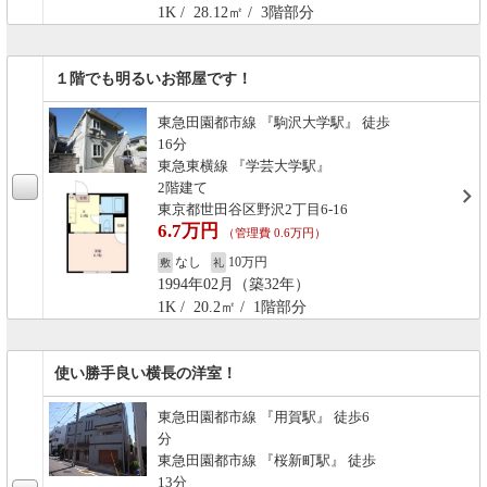
1K / 28.12㎡ / 3階部分
１階でも明るいお部屋です！
東急田園都市線 『駒沢大学駅』 徒歩
16分
東急東横線 『学芸大学駅』
2階建て
東京都世田谷区野沢2丁目6-16
6.7万円
（管理費 0.6万円）
なし
10万円
敷
礼
1994年02月（築32年）
1K / 20.2㎡ / 1階部分
使い勝手良い横長の洋室！
東急田園都市線 『用賀駅』 徒歩6
分
東急田園都市線 『桜新町駅』 徒歩
13分