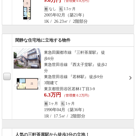
9.6万円
（管理費 0.8万円）
なし
1.5ヶ月
敷
礼
2005年02月（築21年）
1K / 26.23㎡ / 2階部分
閑静な住宅地に立地する物件
東急田園都市線 『三軒茶屋駅』 徒
歩6分
東急世田谷線 『西太子堂駅』 徒歩2
分
東急世田谷線 『若林駅』 徒歩9分
3階建て
東京都世田谷区若林1丁目3-9
6.3万円
（管理費 0.2万円）
1ヶ月
1ヶ月
敷
礼
1990年04月（築36年）
1R / 17.5㎡ / 2階部分
人気の三軒茶屋駅から徒歩3分の立地！