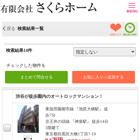
＜
お気に入り物件
最近見た物件
戻る
検索結果一覧
検索結果14件
チェックした物件を
渋谷が徒歩圏内のオートロックマンション！
東急田園都市線 『池尻大橋駅』 徒
歩7分
京王井の頭線 『神泉駅』 徒歩14分
5階建て
東京都目黒区大橋1丁目7-19