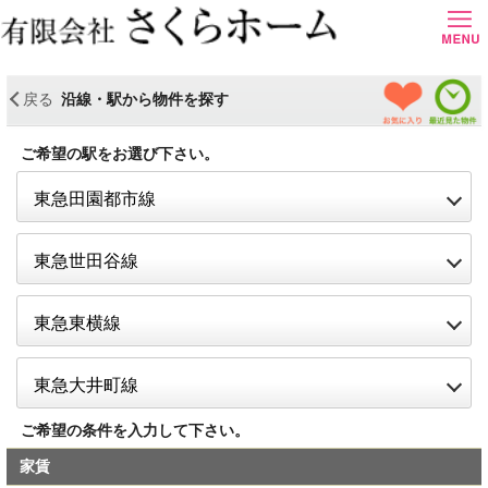
＜
お気に入り物件
最近見た物件
戻る
沿線・駅から物件を探す
ご希望の駅をお選び下さい。
open
東急田園都市線
open
東急世田谷線
open
東急東横線
open
東急大井町線
ご希望の条件を入力して下さい。
家賃