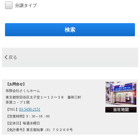
分譲タイプ
＜
戻る
【お問合せ】
有限会社さくらホーム
東京都世田谷区太子堂１ー１２ー３８ 藤和三軒
茶屋コ－プ１階
03-5430-2151
【TEL】
【営業時間】9：30～18：00
【定休日】毎週水曜日
【免許番号】東京都知事（8）７０２６９号