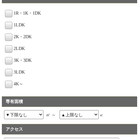
1R・1K・1DK
1LDK
2K・2DK
2LDK
3K・3DK
3LDK
4K～
専有面積
㎡ ～
㎡
アクセス