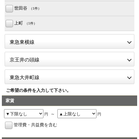
世田谷
（1件）
上町
（1件）
open
東急東横線
open
京王井の頭線
open
東急大井町線
ご希望の条件を入力して下さい。
家賃
～
円
円
管理費・共益費を含む