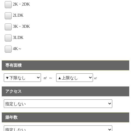
2K・2DK
2LDK
3K・3DK
3LDK
4K～
専有面積
㎡ ～
㎡
アクセス
築年数