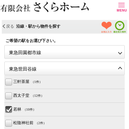
＜
お気に入り物件
最近見た物件
戻る
沿線・駅から物件を探す
ご希望の駅をお選び下さい。
open
東急田園都市線
ope
東急世田谷線
三軒茶屋
（1件）
西太子堂
（12件）
若林
（10件）
松陰神社前
（2件）