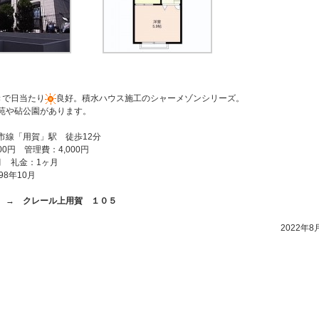
きで日当たり
良好。積水ハウス施工のシャーメゾンシリーズ。
苑や砧公園があります。
市線「用賀」駅 徒歩12分
00円 管理費：4,000円
月 礼金：1ヶ月
98年10月
ら →
クレール上用賀 １０５
2022年8月