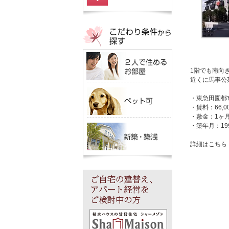
1階でも南向
近くに馬事公
・東急田園都
・賃料：66,0
・敷金：1ヶ
・築年月：19
詳細はこち