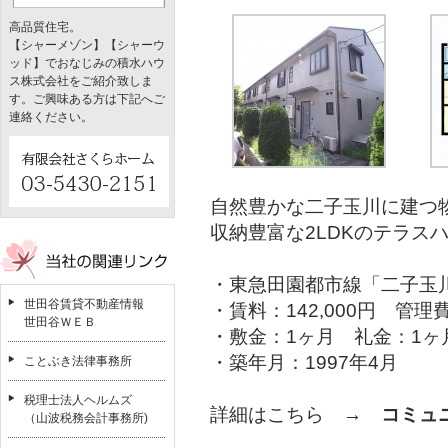
高品質住宅。
【シャーメゾン】【シャーウ
ッド】でおなじみの積水ハウ
ス株式会社をご紹介致しま
す。ご興味ある方は下記へご
連絡ください。
自然豊かな二子玉川に建つ
収納豊富な2LDKのテラス
・東急田園都市線「二子玉川
世田谷賃貸不動産情報
・賃料：142,000円 管理費
世田谷ＷＥＢ
・敷金：1ヶ月 礼金：1ヶ
・築年月：1997年4月
ことぶき法律事務所
税理士法人ヘルムズ
詳細はこちら →
コミュ
（山波税務会計事務所)