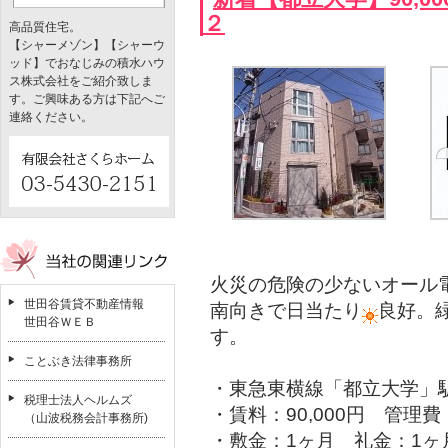
２
高品質住宅。
【シャーメゾン】【シャーウ
ッド】でおなじみの積水ハウ
ス株式会社をご紹介致しま
す。ご興味ある方は下記へご
連絡ください。
火災の危険の少ないオール
世田谷賃貸不動産情報
南向きで日当たり
良好。
世田谷ＷＥＢ
す。
ことぶき法律事務所
・東急東横線「都立大学」駅
税理士法人ヘルムズ
・賃料：90,000円 管理費：
（山波税務会計事務所)
・敷金：1ヶ月 礼金：1ヶ