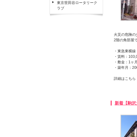
東京世田谷ロータリーク
ラブ
火災の危険の
2階の角部屋
・東急東横線
・賃料：103,
・敷金：1ヶ
・築年月：20
詳細はこち
新着【駒沢