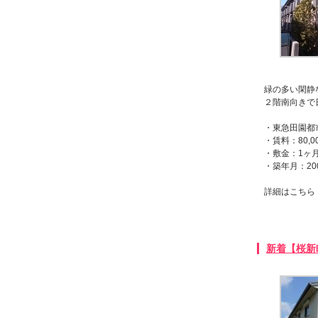
緑の多い閑静
２階南向きで
・東急田園都
・賃料：80,0
・敷金：1ヶ
・築年月：20
詳細はこち
新着【桜新町