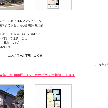
レードの高い1DKマンションです。
南向きで明るい
お部屋も魅力的。
市線「三軒茶屋」駅 徒歩12分
,000円 管理費：なし
月 礼金：1ヶ月
06年2月
ら →
エスポワール下馬 １０６
2020年7月
大学】79,000円 1K カサグランデ駒沢 １０１