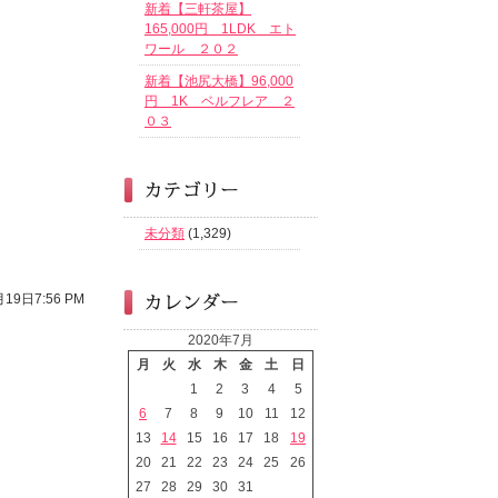
新着【三軒茶屋】
165,000円 1LDK エト
ワール ２０２
新着【池尻大橋】96,000
円 1K ベルフレア ２
０３
未分類
(1,329)
19日7:56 PM
2020年7月
月
火
水
木
金
土
日
1
2
3
4
5
6
7
8
9
10
11
12
13
14
15
16
17
18
19
20
21
22
23
24
25
26
27
28
29
30
31