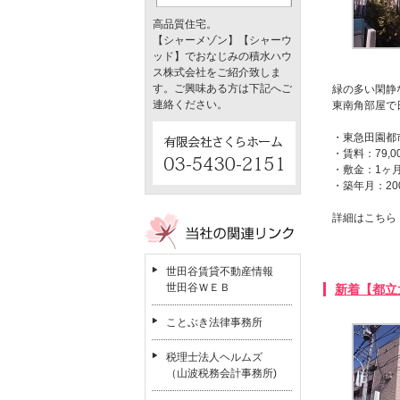
高品質住宅。
【シャーメゾン】【シャーウ
ッド】でおなじみの積水ハウ
ス株式会社をご紹介致しま
す。ご興味ある方は下記へご
緑の多い閑静
連絡ください。
東南角部屋で
・東急田園都
・賃料：79,0
・敷金：1ヶ
・築年月：20
詳細はこち
世田谷賃貸不動産情報
世田谷ＷＥＢ
新着【都立大
ことぶき法律事務所
税理士法人ヘルムズ
（山波税務会計事務所)