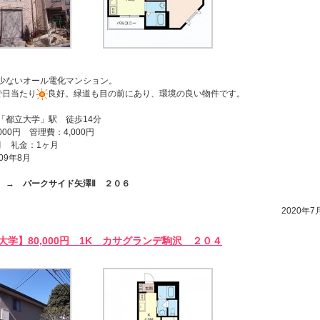
少ないオール電化マンション。
で日当たり
良好。緑道も目の前にあり、環境の良い物件です。
「都立大学」駅 徒歩14分
000円 管理費：4,000円
月 礼金：1ヶ月
09年8月
ら →
パークサイド矢澤Ⅱ ２０６
2020年7月
大学】80,000円 1K カサグランデ駒沢 ２０４