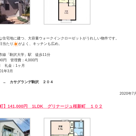
な住宅地に建つ、大容量ウォークインクローゼットがうれしい物件です。
日当たり
がよく、キッチンも広め。
市線「駒沢大学」駅 徒歩11分
00円 管理費：4,000円
月 礼金：1ヶ月
01年3月
ら →
カサグランデ駒沢 ２０４
2020年7月
】141,000円 1LDK グリナージュ桜新町 １０２