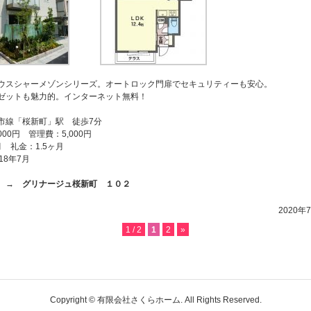
ウスシャーメゾンシリーズ。オートロック門扉でセキュリティーも安心。
ゼットも魅力的。インターネット無料！
市線「桜新町」駅 徒歩7分
000円 管理費：5,000円
 礼金：1.5ヶ月
18年7月
ら →
グリナージュ桜新町 １０２
2020年7
1 / 2
1
2
»
Copyright © 有限会社さくらホーム. All Rights Reserved.