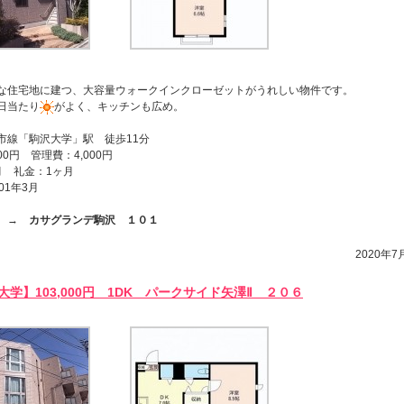
な住宅地に建つ、大容量ウォークインクローゼットがうれしい物件です。
日当たり
がよく、キッチンも広め。
市線「駒沢大学」駅 徒歩11分
00円 管理費：4,000円
月 礼金：1ヶ月
01年3月
ら →
カサグランデ駒沢 １０１
2020年7月
学】103,000円 1DK パークサイド矢澤Ⅱ ２０６