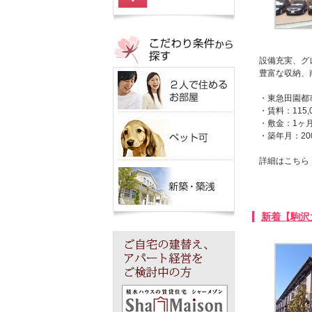
設備充実、グ
豊富な収納、
・東急田園都
・賃料：115
・敷金：1ヶ
・築年月：20
詳細はこち
新着【駒沢