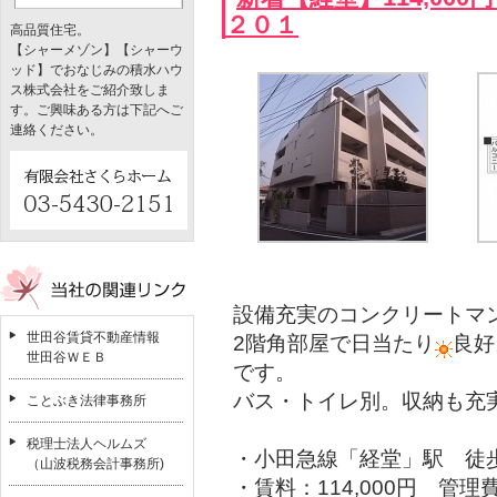
２０１
高品質住宅。
【シャーメゾン】【シャーウ
ッド】でおなじみの積水ハウ
ス株式会社をご紹介致しま
す。ご興味ある方は下記へご
連絡ください。
設備充実のコンクリートマ
世田谷賃貸不動産情報
2階角部屋で日当たり
良好
世田谷ＷＥＢ
です。
バス・トイレ別。収納も充
ことぶき法律事務所
税理士法人ヘルムズ
・小田急線「経堂」駅 徒歩
（山波税務会計事務所)
・賃料：114,000円 管理費