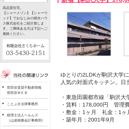
高品質住宅。
【シャーメゾン】【シャーウ
ッド】でおなじみの積水ハウ
ス株式会社をご紹介致しま
す。ご興味ある方は下記へご
連絡ください。
ゆとりの2LDKが駒沢大学
人気の対面式キッチン。日
世田谷賃貸不動産情報
世田谷ＷＥＢ
・東急田園都市線「駒沢大学
・賃料：178,000円 管理費
ことぶき法律事務所
・敷金：1ヶ月 礼金：1ヶ
税理士法人ヘルムズ
・築年月：2001年9月
（山波税務会計事務所)