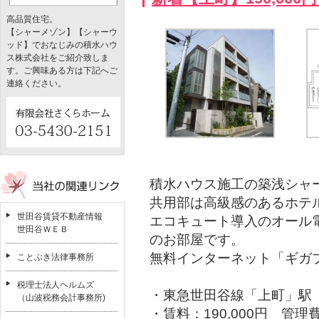
高品質住宅。
【シャーメゾン】【シャーウ
ッド】でおなじみの積水ハウ
ス株式会社をご紹介致しま
す。ご興味ある方は下記へご
連絡ください。
積水ハウス施工の築浅シャ
共用部は高級感のあるホテ
世田谷賃貸不動産情報
エコキュート導入のオール
世田谷ＷＥＢ
のお部屋です。
無料インターネット「ギガ
ことぶき法律事務所
税理士法人ヘルムズ
・東急世田谷線「上町」駅
（山波税務会計事務所)
・賃料：190,000円 管理費