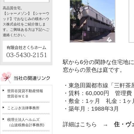
高品質住宅。
【シャーメゾン】【シャーウ
ッド】でおなじみの積水ハウ
ス株式会社をご紹介致しま
す。ご興味ある方は下記へご
連絡ください。
駅から6分の閑静な住宅地
窓からの景色は庭です。
・東急田園都市線「三軒茶
世田谷賃貸不動産情報
・賃料：60,000円 管理費：
世田谷ＷＥＢ
・敷金：1ヶ月 礼金：1ヶ
・築年月：1988年3月
ことぶき法律事務所
税理士法人ヘルムズ
詳細はこちら →
住・ヴ
（山波税務会計事務所)