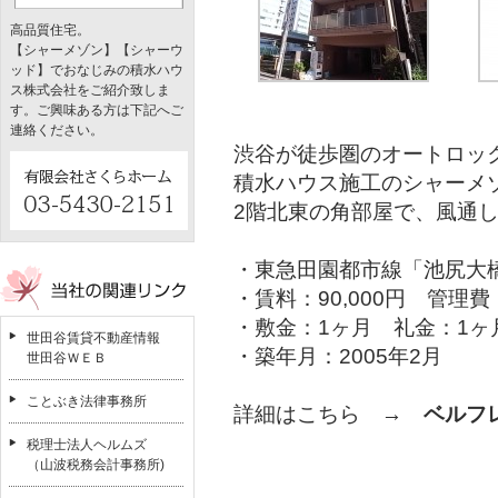
高品質住宅。
【シャーメゾン】【シャーウ
ッド】でおなじみの積水ハウ
ス株式会社をご紹介致しま
す。ご興味ある方は下記へご
連絡ください。
渋谷が徒歩圏のオートロッ
積水ハウス施工のシャーメ
2階北東の角部屋で、風通
・東急田園都市線「池尻大
・賃料：90,000円 管理費：
・敷金：1ヶ月 礼金：1ヶ
世田谷賃貸不動産情報
・築年月：2005年2月
世田谷ＷＥＢ
ことぶき法律事務所
詳細はこちら →
ベルフ
税理士法人ヘルムズ
（山波税務会計事務所)