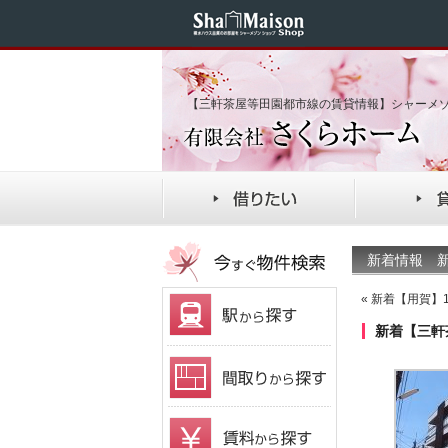
【三軒茶屋等田園都市線の賃貸情報】シャーメ
新着情報 新
«
新着【用賀】1
新着【三軒茶