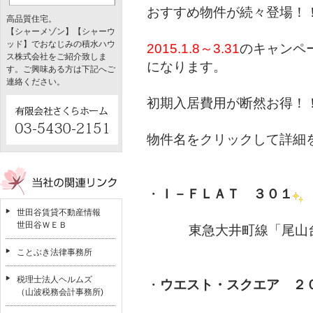
おすすめ物件が続々登場！
高品質住宅。
【シャーメゾン】【シャーウ
ッド】でおなじみの積水ハウ
2015.1.8～3.31
のキャンペ
ス株式会社をご紹介致しま
になります。
す。ご興味ある方は下記へご
連絡ください。
初期入居費用が断然お得！
物件名をクリックして詳細
・
Ｉ－ＦＬＡＴ ３０１
世田谷賃貸不動産情報
世田谷ＷＥＢ
東急大井町線「尾山台
ことぶき法律事務所
税理士法人ヘルムズ
・
ウエスト・スクエア ２
（山波税務会計事務所)