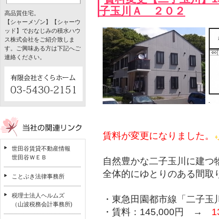
子玉川Ａ ２０２
高品質住宅。
【シャーメゾン】【シャーウ
ッド】でおなじみの積水ハウ
ス株式会社をご紹介致しま
す。ご興味ある方は下記へご
連絡ください。
賃料が変更になりました。
世田谷賃貸不動産情報
世田谷ＷＥＢ
自然豊かな二子玉川に建つ
全体的にゆとりのある間取り
ことぶき法律事務所
税理士法人ヘルムズ
・東急田園都市線「二子玉川
（山波税務会計事務所)
・賃料：145,000円 →
1