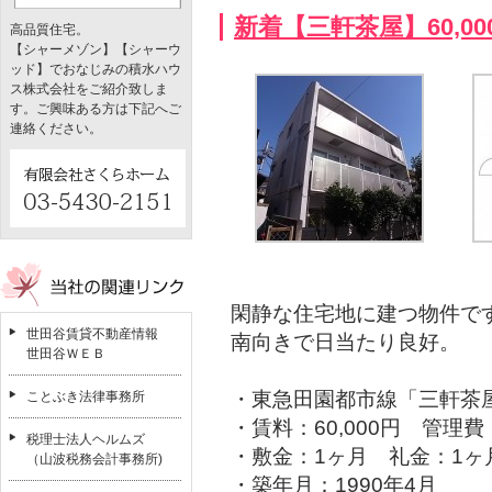
新着【三軒茶屋】60,0
高品質住宅。
【シャーメゾン】【シャーウ
ッド】でおなじみの積水ハウ
ス株式会社をご紹介致しま
す。ご興味ある方は下記へご
連絡ください。
閑静な住宅地に建つ物件で
世田谷賃貸不動産情報
南向きで日当たり良好。
世田谷ＷＥＢ
・東急田園都市線「三軒茶
ことぶき法律事務所
・賃料：60,000円 管理
税理士法人ヘルムズ
・敷金：1ヶ月 礼金：1ヶ
（山波税務会計事務所)
・築年月：1990年4月